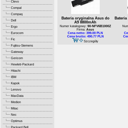
Clevo
Compal
Compaq
Bateria oryginalna Asus do
Bateria
Dell
A9 8800mAh
Numer katalogowy:
90-NFV6B1000Z
Num
Ergo
Firma:
Asus
Eurocom
Cena netto: 399.00 PLN
Ce
Cena brutto: 490.77 PLN
Cen
Fic
Szczegóły
Fujitsu-Siemens
Gateway
Gericom
Hewlett-Packard
Hitachi
IBM
Kapok
Lenovo
MaxData
Medion
Mitac
Nec
Optimus
Packard Bell