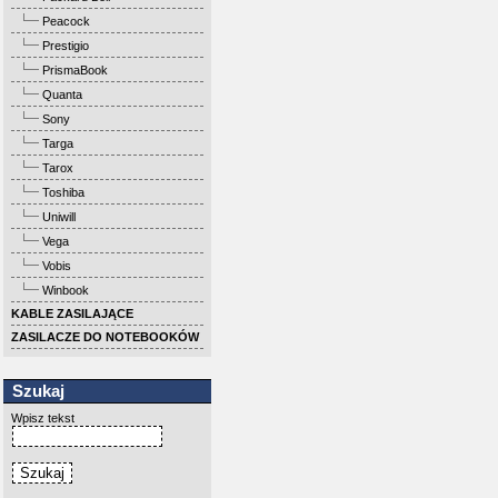
Peacock
Prestigio
PrismaBook
Quanta
Sony
Targa
Tarox
Toshiba
Uniwill
Vega
Vobis
Winbook
KABLE ZASILAJĄCE
ZASILACZE DO NOTEBOOKÓW
Szukaj
Wpisz tekst