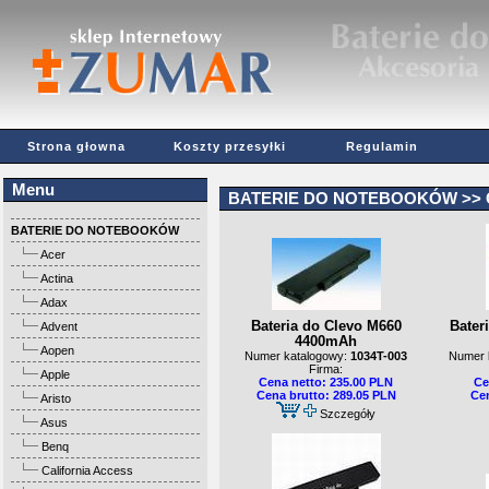
Strona głowna
Koszty przesyłki
Regulamin
Menu
BATERIE DO NOTEBOOKÓW
>>
BATERIE DO NOTEBOOKÓW
Acer
Actina
Adax
Bateria do Clevo M660
Bater
Advent
4400mAh
Aopen
Numer katalogowy:
1034T-003
Numer 
Firma:
Apple
Cena netto: 235.00 PLN
Ce
Cena brutto: 289.05 PLN
Cen
Aristo
Szczegóły
Asus
Benq
California Access